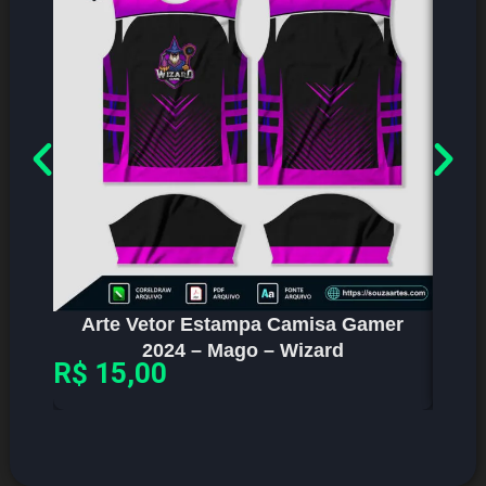
Arte Vetor Estampa Camisa Gamer
Ar
2024 – Mago – Wizard
R$
15,00
R$
1