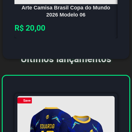
Arte Camisa Brasil Copa do Mundo
Ar
2026 Modelo 06
R$
20,00
R$
2
Últimos lançamentos
Save