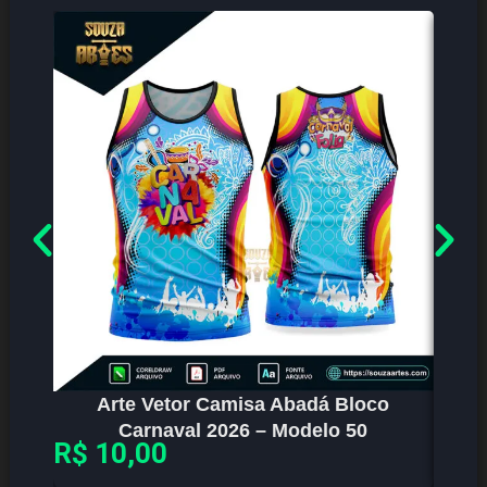
Arte Vetor Camisa Abadá Bloco
Carnaval 2026 – Modelo 50
R$
10,00
R$
1