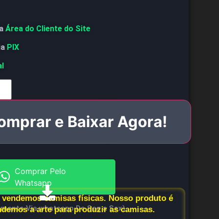
a
Área do Cliente do Site
ia
PIX
al
omprar e Baixar Agora!
Comprar Pelo
Whatsapp
vendemos camisas físicas. Nosso produto é
imento Via whatsapp De Seg a Sex)
endemos a arte para produzir as camisas.