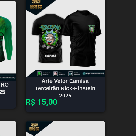
Arte Vetor Camisa
GRO
Terceirão Rick-Einstein
25
2025
R$
15,00