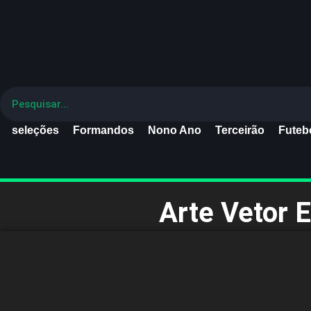
seleções
Formandos
Nono Ano
Terceirão
Futebo
Arte Vetor 