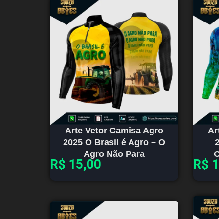
Arte Vetor Camisa Agro
Ar
2025 O Brasil é Agro – O
2
Agro Não Para
O
R$
15,00
R$
1