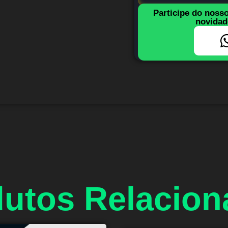
Participe do noss
novidad
utos Relacio