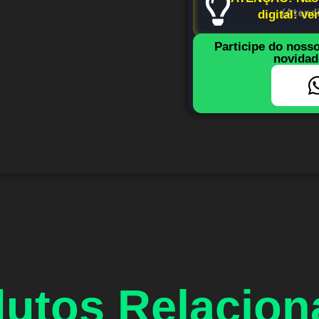
(Atend
digital: v
Participe do noss
novidad
utos Relacio