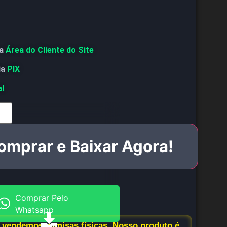
a
Área do Cliente do Site
ia
PIX
al
omprar e Baixar Agora!
Comprar Pelo
Whatsapp
vendemos camisas físicas. Nosso produto é