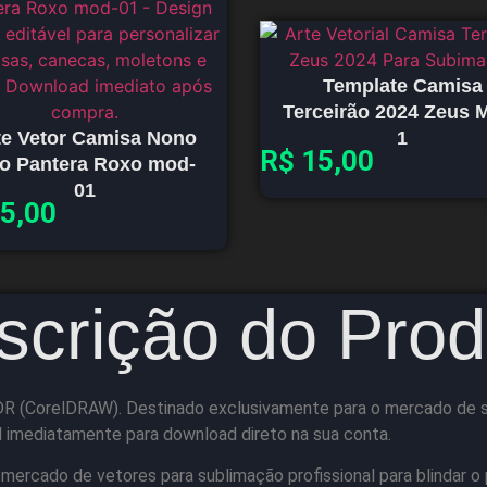
Template Camisa
Terceirão 2024 Zeus 
te Vetor Camisa Nono
1
R$
15,00
o Pantera Roxo mod-
01
5,00
scrição do Prod
DR (CorelDRAW). Destinado exclusivamente para o mercado de su
l imediatamente para download direto na sua conta.
 mercado de vetores para sublimação profissional para blindar o