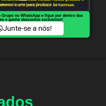
imento Via whatsapp De Seg a Sex)
endemos a arte para produzir as camisas.
o Grupo no WhatsApp e fique por dentro das
es e ganhe descontos exclusivos!
Junte-se a nós!
nados