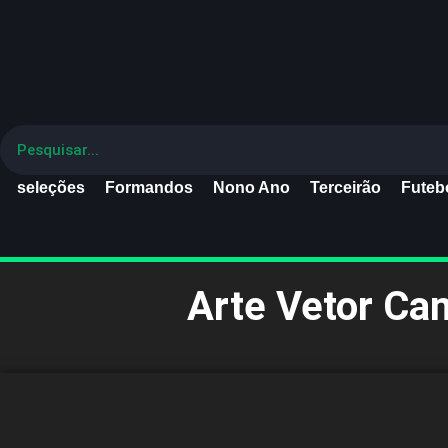
seleções
Formandos
Nono Ano
Terceirão
Futebo
Arte Vetor Ca