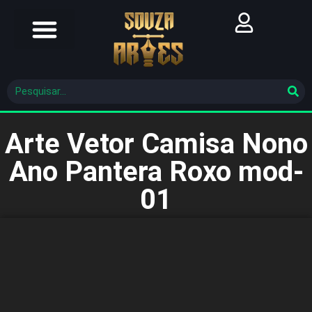
Futebol Brasileiro
Futebol Mundial
Molde De Costura
Arte Vetor Camisa Nono
Ano Pantera Roxo mod-
01