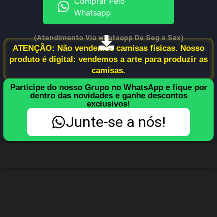
Comprar Pelo
Whatsapp
(Atendimento Via whatsapp De Seg a Sex)
ATENÇÃO: Não vendemos camisas físicas. Nosso
produto é digital: vendemos a arte para produzir as
camisas.
Participe do nosso Grupo no WhatsApp e fique por
dentro das novidades e ganhe descontos
exclusivos!
Junte-se a nós!