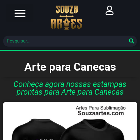
Futebol Brasileiro
Futebol Mundial
Molde De Costura
Arte para Canecas
Conheça agora nossas estampas
prontas para Arte para Canecas