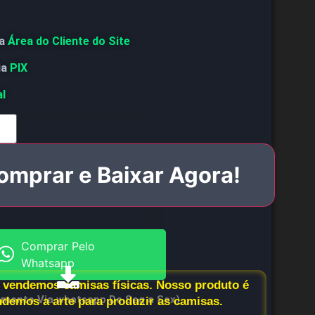
a
Área do Cliente do Site
ia
PIX
al
omprar e Baixar Agora!
Comprar Pelo
Whatsapp
vendemos camisas físicas. Nosso produto é
imento Via whatsapp De Seg a Sex)
endemos a arte para produzir as camisas.