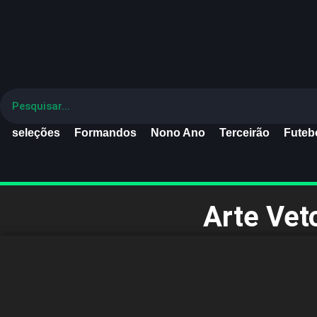
seleções
Formandos
Nono Ano
Terceirão
Futebo
Arte Vet