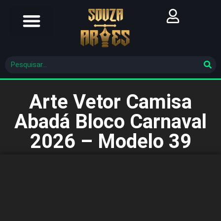
Futebol Brasileiro
Futebol Mundial
Molde De Costura
Arte Vetor Camisa
Abadá Bloco Carnaval
2026 – Modelo 39