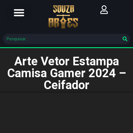
Futebol Brasileiro
Futebol Mundial
Molde De Costura
Arte Vetor Estampa
Camisa Gamer 2024 –
Ceifador