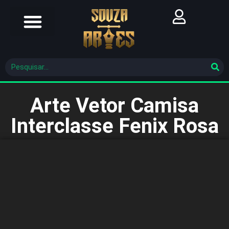
Futebol Brasileiro
Futebol Mundial
Molde De Costura
Arte Vetor Camisa
Interclasse Fenix Rosa