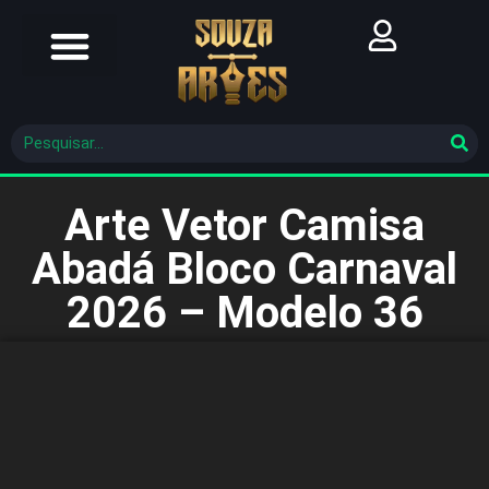
Futebol Brasileiro
Futebol Mundial
Molde De Costura
Arte Vetor Camisa
Abadá Bloco Carnaval
2026 – Modelo 36