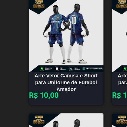
Arte Vetor Camisa e Short
Art
para Uniforme de Futebol
par
Amador
R$
10,00
R$
1