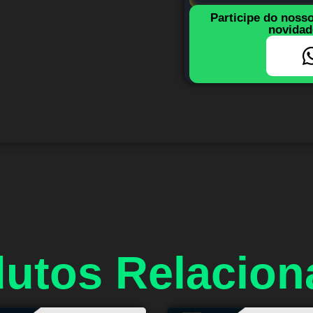
Participe do noss
novidad
utos Relacio