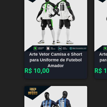
Arte Vetor Camisa e Short
Art
para Uniforme de Futebol
par
Amador
R$
10,00
R$
1