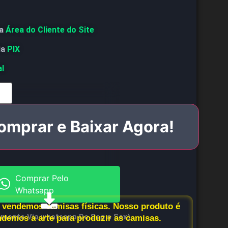
a
Área do Cliente do Site
ia
PIX
al
omprar e Baixar Agora!
Comprar Pelo
Whatsapp
vendemos camisas físicas. Nosso produto é
imento Via whatsapp De Seg a Sex)
endemos a arte para produzir as camisas.