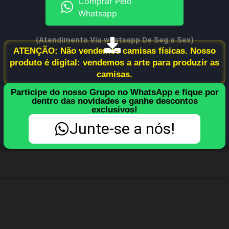
Comprar Pelo
Whatsapp
(Atendimento Via whatsapp De Seg a Sex)
ATENÇÃO: Não vendemos camisas físicas. Nosso
produto é digital: vendemos a arte para produzir as
camisas.
Participe do nosso Grupo no WhatsApp e fique por
dentro das novidades e ganhe descontos
exclusivos!
Junte-se a nós!