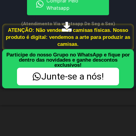
Comprar Pelo
Whatsapp
(Atendimento Via whatsapp De Seg a Sex)
ATENÇÃO: Não vendemos camisas físicas. Nosso
produto é digital: vendemos a arte para produzir as
camisas.
Participe do nosso Grupo no WhatsApp e fique por
dentro das novidades e ganhe descontos
exclusivos!
Junte-se a nós!