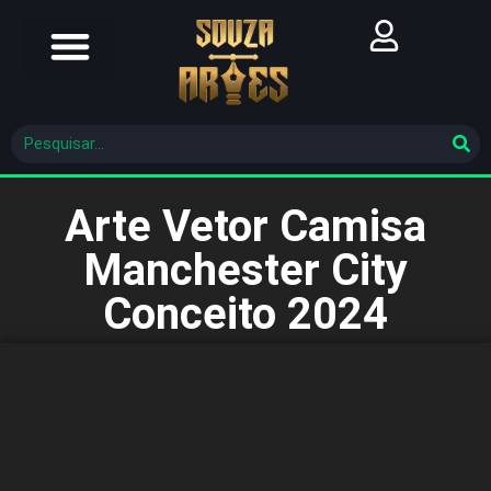
Futebol Brasileiro
Futebol Mundial
Molde De Costura
Arte Vetor Camisa
Manchester City
Conceito 2024