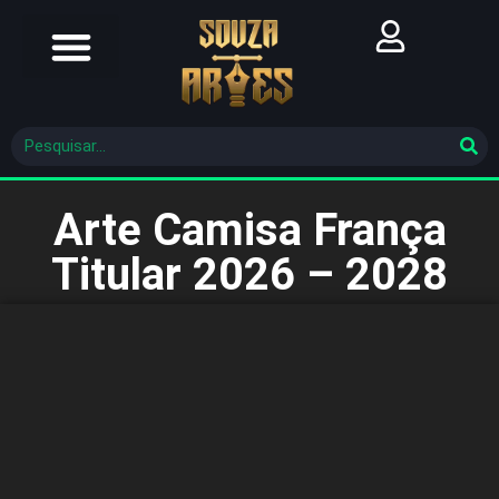
Futebol Brasileiro
Futebol Mundial
Molde De Costura
Arte Camisa França
Titular 2026 – 2028