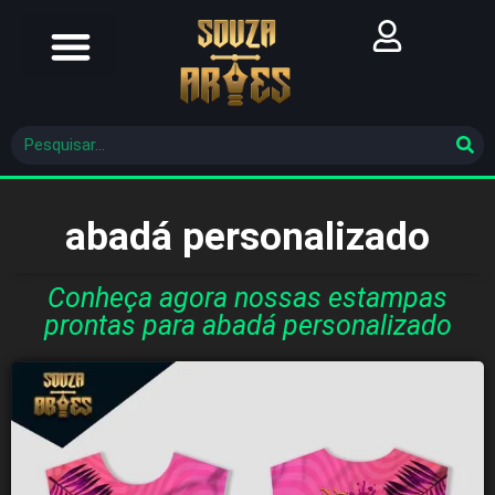
Futebol Brasileiro
Futebol Mundial
Molde De Costura
abadá personalizado
Conheça agora nossas estampas
prontas para abadá personalizado