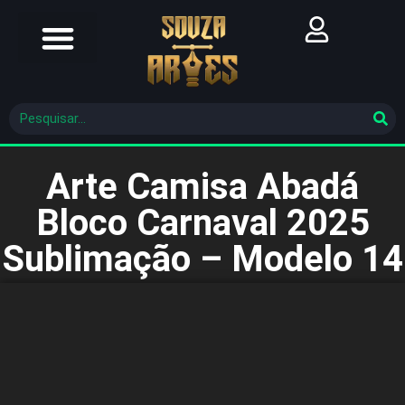
Futebol Brasileiro
Futebol Mundial
Molde De Costura
Arte Camisa Abadá
Bloco Carnaval 2025
Sublimação – Modelo 14