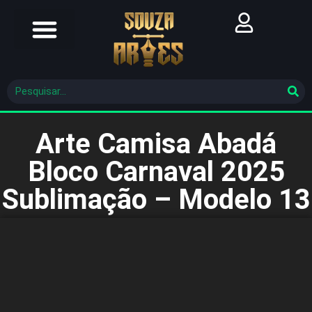
Futebol Brasileiro
Futebol Mundial
Molde De Costura
Arte Camisa Abadá
Bloco Carnaval 2025
Sublimação – Modelo 13