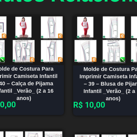
lde de Costura Para
Molde de Costura P
rimir Camiseta Infantil
Imprimir Camiseta Infa
40 – Calça de Pijama
– 39 – Blusa de Pij
fantil _Verão_ (2 a 16
Infantil _Verão_ (2 a
anos)
anos)
0,00
R$
10,00