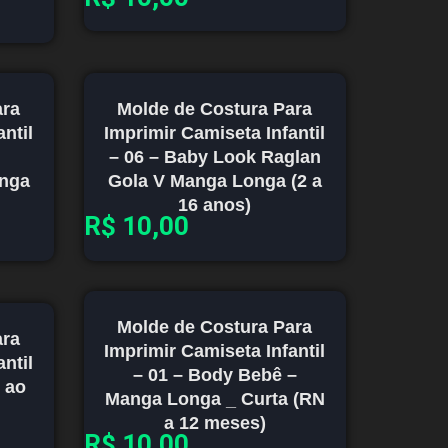
ara
Molde de Costura Para
ntil
Imprimir Camiseta Infantil
– 06 – Baby Look Raglan
onga
Gola V Manga Longa (2 a
16 anos)
R$
10,00
Molde de Costura Para
ara
Imprimir Camiseta Infantil
ntil
– 01 – Body Bebê –
P ao
Manga Longa _ Curta (RN
a 12 meses)
R$
10,00