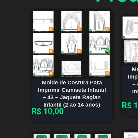
Mo
Imp
Molde de Costura Para
– 
Imprimir Camiseta Infantil
In
– 43 – Jaqueta Raglan
R$
1
Infantil (2 ao 14 anos)
R$
10,00