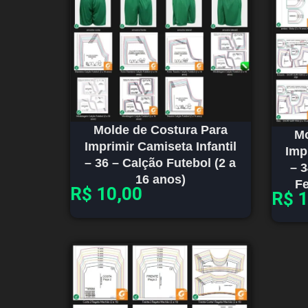
Molde de Costura Para
Mo
Imprimir Camiseta Infantil
Imp
– 36 – Calção Futebol (2 a
– 3
16 anos)
Fe
R$
10,00
R$
1