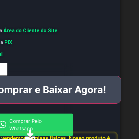
a
Área do Cliente do Site
ia
PIX
al
omprar e Baixar Agora!
Comprar Pelo
Whatsapp
vendemos camisas físicas. Nosso produto é