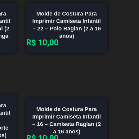
ara
Molde de Costura Para
ntil
Imprimir Camiseta Infantil
l (2
– 22 – Polo Raglan (2 a 16
nga
anos)
R$
10,00
ara
Molde de Costura Para
ntil
Imprimir Camiseta Infantil
– 16 – Camiseta Raglan (2
rte
a 16 anos)
os)
R$
10,00