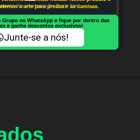
imento Via whatsapp De Seg a Sex)
endemos a arte para produzir as camisas.
o Grupo no WhatsApp e fique por dentro das
es e ganhe descontos exclusivos!
Junte-se a nós!
nados