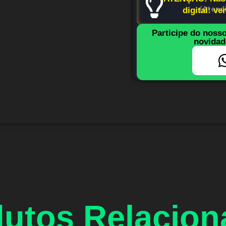
(Atend
digital: v
Participe do noss
novidad
utos Relacio