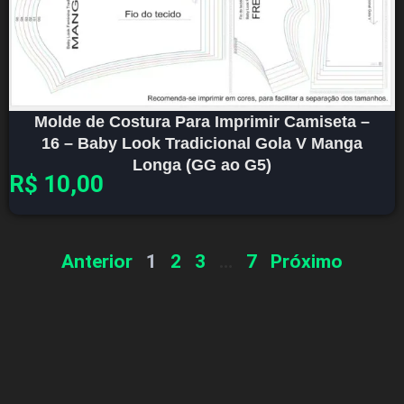
Molde de Costura Para Imprimir Camiseta –
16 – Baby Look Tradicional Gola V Manga
Longa (GG ao G5)
R$
10,00
Anterior
1
2
3
…
7
Próximo