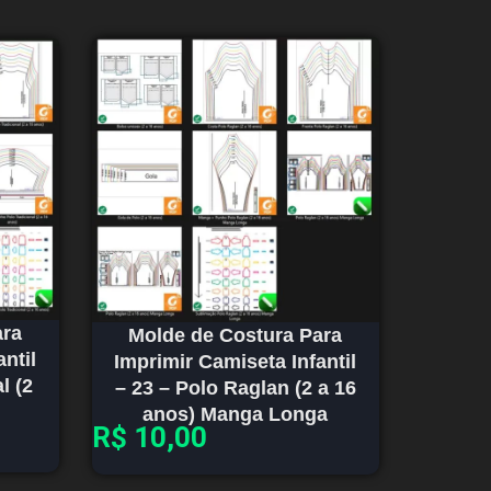
ara
Molde de Costura Para
ntil
Imprimir Camiseta Infantil
l (2
– 23 – Polo Raglan (2 a 16
anos) Manga Longa
R$
10,00