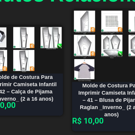
lde de Costura Para
rimir Camiseta Infantil
Molde de Costura P
42 – Calça de Pijama
Imprimir Camiseta Infa
nverno_ (2 a 16 anos)
– 41 – Blusa de Pij
0,00
Raglan _Inverno_ (2 
anos)
R$
10,00