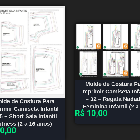
Molde de Costura P
Imprimir Camiseta Infa
– 32 – Regata Nada
lde de Costura Para
Feminina Infantil (2 a
rimir Camiseta Infantil
R$
10,00
5 – Short Saia Infantil
itness (2 a 16 anos)
0,00