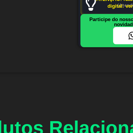
(Atend
digital: v
Participe do noss
novidad
utos Relacio