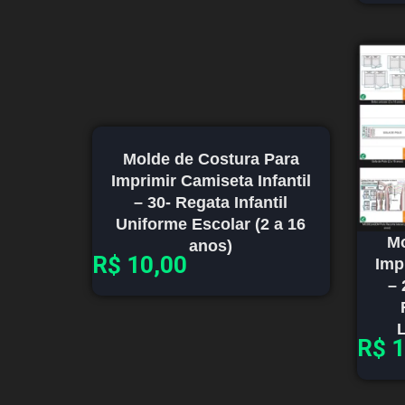
Molde de Costura Para
Imprimir Camiseta Infantil
– 30- Regata Infantil
Uniforme Escolar (2 a 16
Mo
anos)
R$
10,00
Imp
– 
L
R$
1