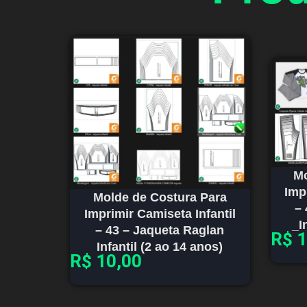
Mo
Imp
Molde de Costura Para
– 
Imprimir Camiseta Infantil
_I
– 43 – Jaqueta Raglan
R$
1
Infantil (2 ao 14 anos)
R$
10,00