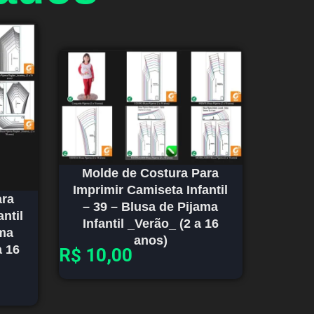
Molde de Costura Para
Imprimir Camiseta Infantil
ara
– 39 – Blusa de Pijama
ntil
Infantil _Verão_ (2 a 16
ama
anos)
a 16
R$
10,00