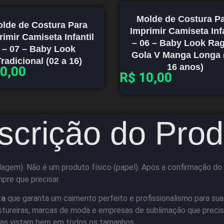
Molde de Costura P
lde de Costura Para
Imprimir Camiseta Infa
rimir Camiseta Infantil
– 06 – Baby Look Ra
– 07 – Baby Look
Gola V Manga Longa 
radicional (02 a 16)
16 anos)
0,00
R$
10,00
scrição do Prod
agem). Não é um produto físico (papel). Após a confirmação do 
mpre que precisar.
ta
que garanta um caimento perfeito e profissionalismo para sua
stureiras, marcas de moda e empresas de sublimação que precis
etas vistam bem em todos os tamanhos.