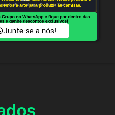
imento Via whatsapp De Seg a Sex)
endemos a arte para produzir as camisas.
o Grupo no WhatsApp e fique por dentro das
es e ganhe descontos exclusivos!
Junte-se a nós!
nados