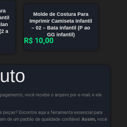
ara
Molde de Costura Para
ntil
Imprimir Camiseta Infantil
glan
– 02 – Bata Infantil (P ao
(2 a
GG infantil)
R$
10,00
uto
pagamento, você recebe o arquivo por e-mail, e ele
s peças? Encontre aqui a ferramenta essencial para
am de um padrão de qualidade confiável.
Assim,
você