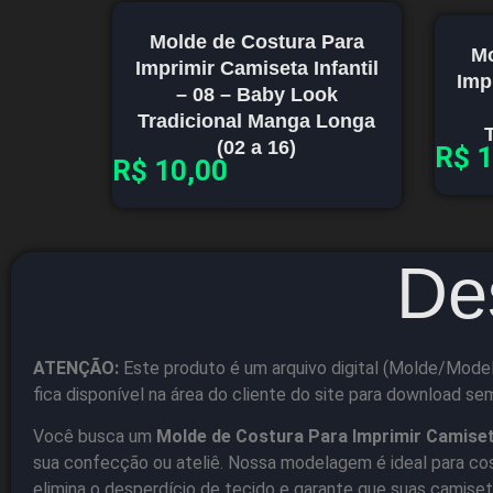
Molde de Costura Para
Mo
Imprimir Camiseta Infantil
Imp
– 08 – Baby Look
Tradicional Manga Longa
T
(02 a 16)
R$
1
R$
10,00
De
ATENÇÃO:
Este produto é um arquivo digital (Molde/Model
fica disponível na área do cliente do site para download se
Você busca um
Molde de Costura Para Imprimir Camise
sua confecção ou ateliê. Nossa modelagem é ideal para co
elimina o desperdício de tecido e garante que suas camis