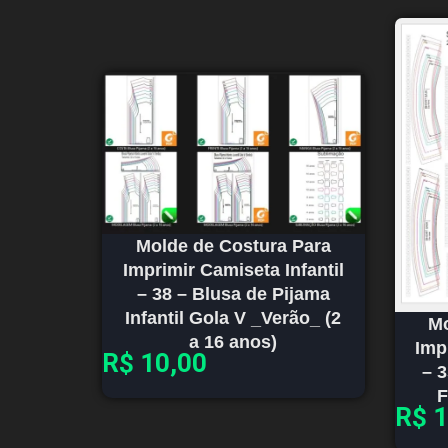
Molde de Costura Para
Imprimir Camiseta Infantil
– 38 – Blusa de Pijama
Infantil Gola V _Verão_ (2
Mo
a 16 anos)
Imp
R$
10,00
– 3
F
R$
1