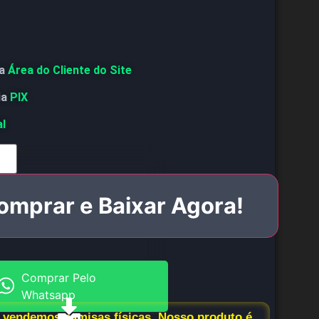
a
Área do Cliente do Site
ia
PIX
al
omprar e Baixar Agora!
Comprar Pelo
Whatsapp
vendemos camisas físicas. Nosso produto é