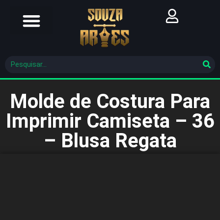
Futebol Brasileiro
Futebol Mundial
Molde De Costura
Molde de Costura Para
Imprimir Camiseta – 36
– Blusa Regata