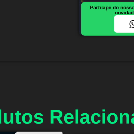
Participe do noss
novidad
utos Relacio