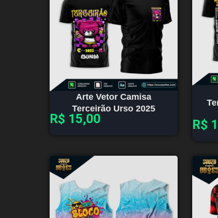
Arte Vetor Camisa
Te
Terceirão Urso 2025
R$
15,00
R$
1