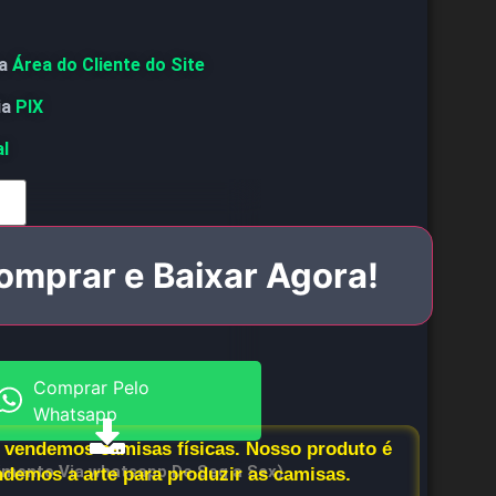
a
Área do Cliente do Site
ia
PIX
al
omprar e Baixar Agora!
Comprar Pelo
Whatsapp
vendemos camisas físicas. Nosso produto é
imento Via whatsapp De Seg a Sex)
endemos a arte para produzir as camisas.