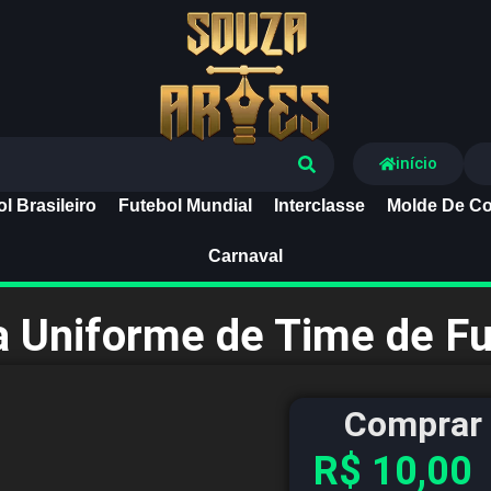
Souza Artes
início
l Brasileiro
Futebol Mundial
Interclasse
Molde De Co
Carnaval
a Uniforme de Time de F
Comprar 
R$
10,00