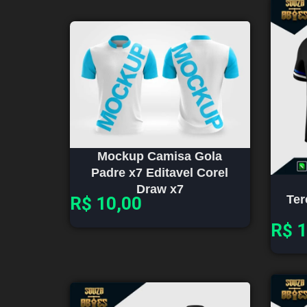
Mockup Camisa Gola
Padre x7 Editavel Corel
Draw x7
Ter
R$
10,00
R$
1