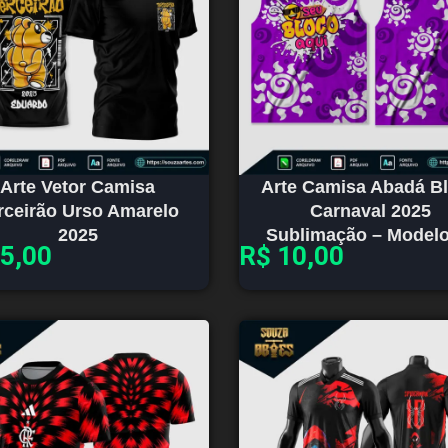
Arte Vetor Camisa
Arte Camisa Abadá B
rceirão Urso Amarelo
Carnaval 2025
2025
Sublimação – Modelo
5,00
R$
10,00