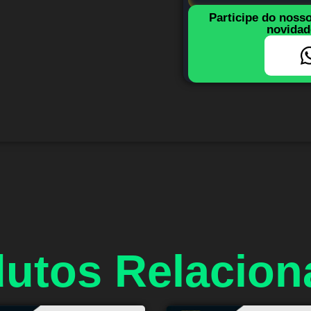
Participe do noss
novidad
utos Relacio