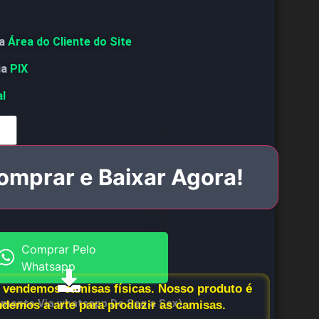
a
Área do Cliente do Site
ia
PIX
al
omprar e Baixar Agora!
Comprar Pelo
Whatsapp
vendemos camisas físicas. Nosso produto é
imento Via whatsapp De Seg a Sex)
endemos a arte para produzir as camisas.