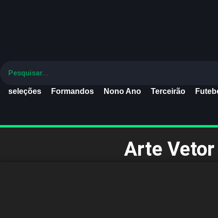
seleções
Formandos
Nono Ano
Terceirão
Futebo
Arte Veto