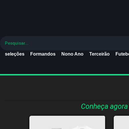
seleções
Formandos
Nono Ano
Terceirão
Futebo
Conheça agora 