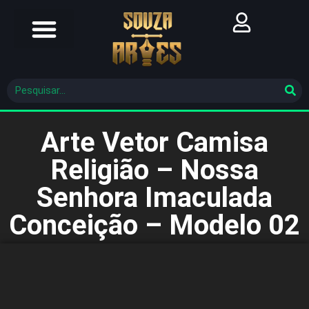
Futebol Brasileiro
Futebol Mundial
Molde De Costura
Arte Vetor Camisa
Religião – Nossa
Senhora Imaculada
Conceição – Modelo 02