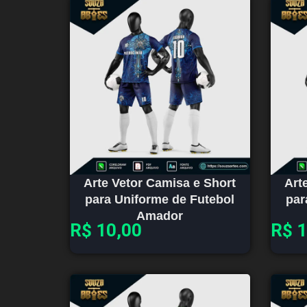
Arte Vetor Camisa e Short
Art
para Uniforme de Futebol
par
Amador
R$
10,00
R$
1