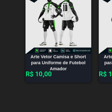
Arte Vetor Camisa e Short
Art
para Uniforme de Futebol
par
Amador
R$
10,00
R$
1