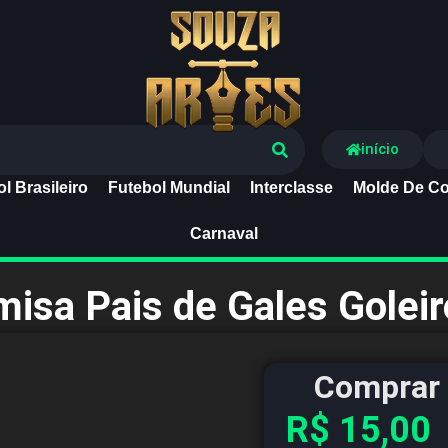
Souza Artes
início
l Brasileiro
Futebol Mundial
Interclasse
Molde De Co
Carnaval
misa Pais de Gales Golei
Comprar 
R$
15,00