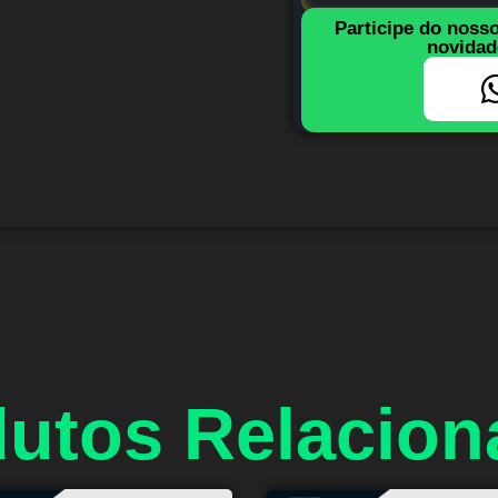
Participe do noss
novidad
utos Relacio