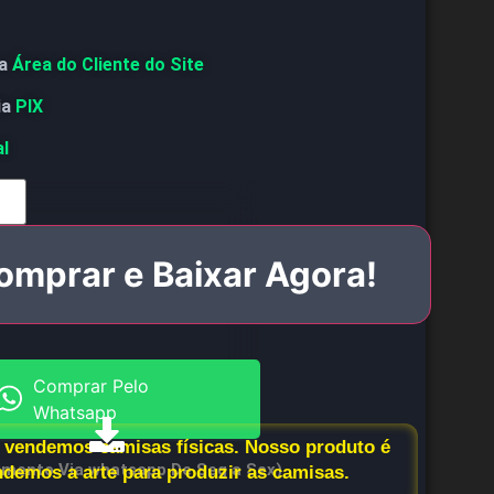
a
Área do Cliente do Site
ia
PIX
al
omprar e Baixar Agora!
Comprar Pelo
Whatsapp
vendemos camisas físicas. Nosso produto é
imento Via whatsapp De Seg a Sex)
endemos a arte para produzir as camisas.