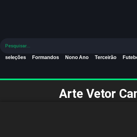
seleções
Formandos
Nono Ano
Terceirão
Futebo
Arte Vetor Ca