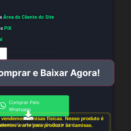
a
Área do Cliente do Site
ia
PIX
al
omprar e Baixar Agora!
Comprar Pelo
Whatsapp
vendemos camisas físicas. Nosso produto é
imento Via whatsapp De Seg a Sex)
endemos a arte para produzir as camisas.