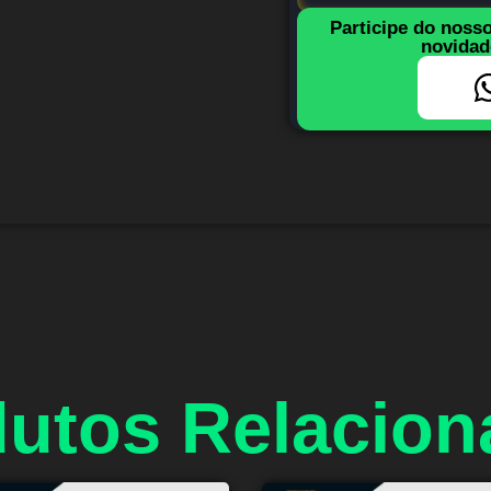
Participe do noss
novidad
utos Relacio