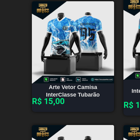
Arte Vetor Camisa
Int
InterClasse Tubarão
R$
15,00
R$
1