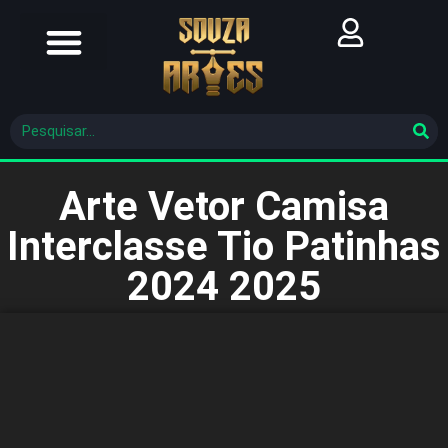
Futebol Brasileiro
Futebol Mundial
Molde De Costura
Arte Vetor Camisa
Interclasse Tio Patinhas
2024 2025