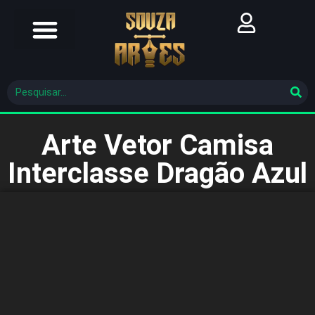
Futebol Brasileiro
Futebol Mundial
Molde De Costura
Arte Vetor Camisa
Interclasse Dragão Azul