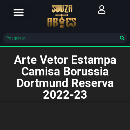
Futebol Brasileiro
Futebol Mundial
Molde De Costura
Arte Vetor Estampa
Camisa Borussia
Dortmund Reserva
2022-23