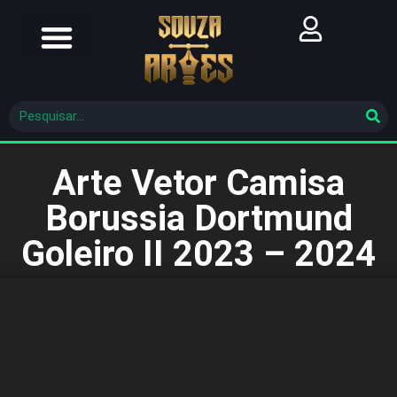
Futebol Brasileiro
Futebol Mundial
Molde De Costura
Arte Vetor Camisa
Borussia Dortmund
Goleiro II 2023 – 2024