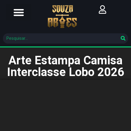
Futebol Brasileiro
Futebol Mundial
Molde De Costura
Arte Estampa Camisa
Interclasse Lobo 2026