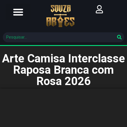
Futebol Brasileiro
Futebol Mundial
Molde De Costura
Arte Camisa Interclasse
Raposa Branca com
Rosa 2026