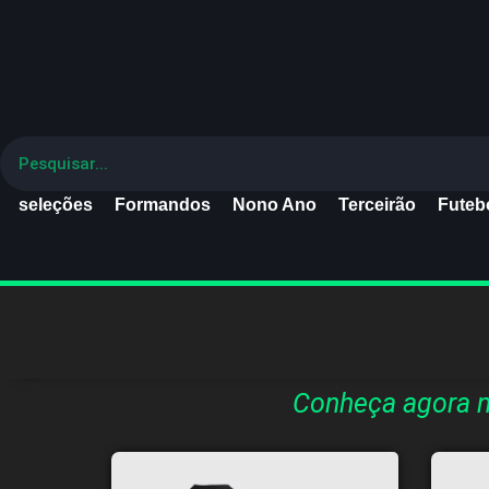
seleções
Formandos
Nono Ano
Terceirão
Futebo
Conheça agora n