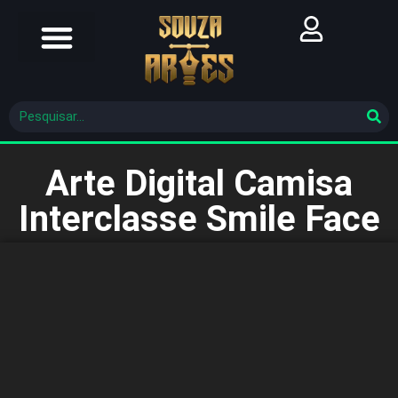
Futebol Brasileiro
Futebol Mundial
Molde De Costura
Arte Digital Camisa
Interclasse Smile Face