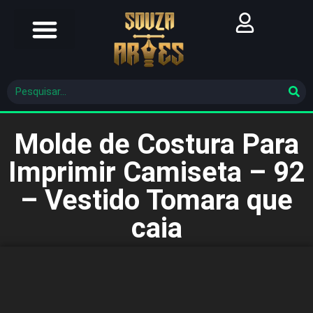
Futebol Brasileiro
Futebol Mundial
Molde De Costura
Molde de Costura Para
Imprimir Camiseta – 92
– Vestido Tomara que
caia