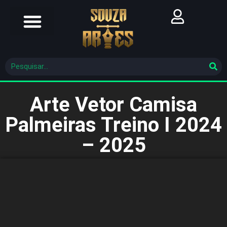
Futebol Brasileiro
Futebol Mundial
Molde De Costura
Arte Vetor Camisa
Palmeiras Treino I 2024
– 2025