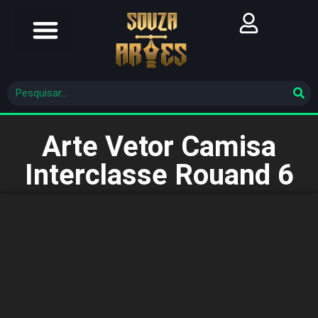
Futebol Brasileiro
Futebol Mundial
Molde De Costura
Arte Vetor Camisa
Interclasse Rouand 6