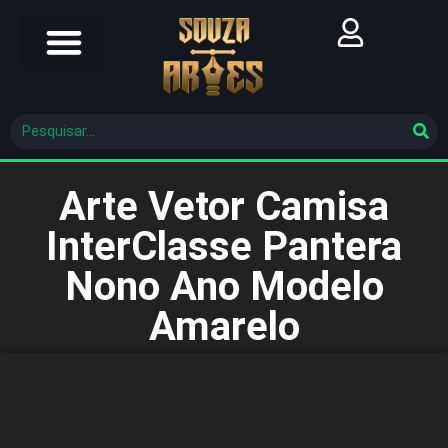
Futebol Brasileiro
Futebol Mundial
Molde De Costura
Arte Vetor Camisa
InterClasse Pantera
Nono Ano Modelo
Amarelo