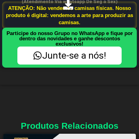
(Atendimento Via whatsapp De Seg a Sex)
ATENÇÃO: Não vendemos camisas físicas. Nosso
produto é digital: vendemos a arte para produzir as
camisas.
Participe do nosso Grupo no WhatsApp e fique por
dentro das novidades e ganhe descontos
exclusivos!
Junte-se a nós!
Produtos Relacionados