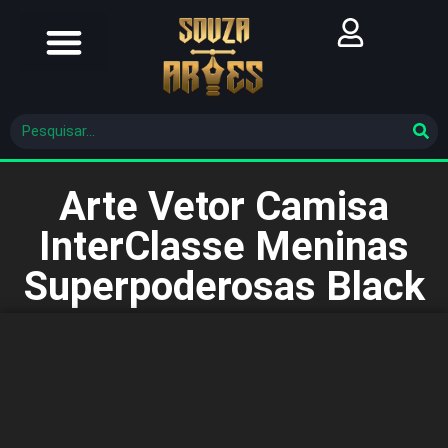
Futebol Brasileiro
Futebol Mundial
Molde De Costura
Arte Vetor Camisa
InterClasse Meninas
Superpoderosas Black