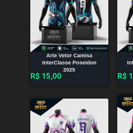
Arte Vetor Camisa
InterClasse Poseidon
In
2025
R$
15,00
R$
1