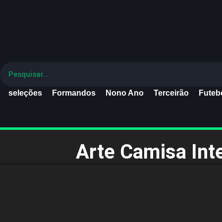
seleções
Formandos
Nono Ano
Terceirão
Futebo
Arte Camisa Int