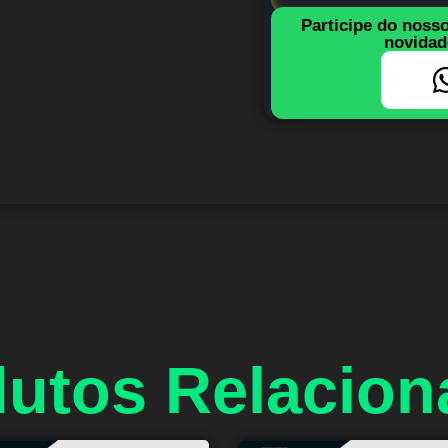
Participe do noss
novidad
utos Relacio