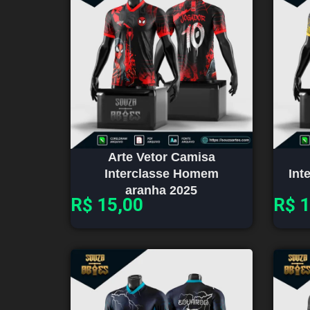
Arte Vetor Camisa
Interclasse Homem
Int
aranha 2025
R$
15,00
R$
1