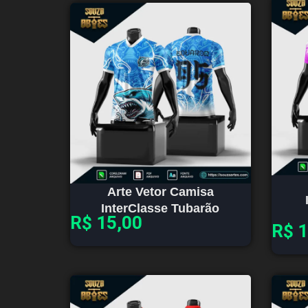
Arte Vetor Camisa
InterClasse Tubarão
R$
15,00
R$
1