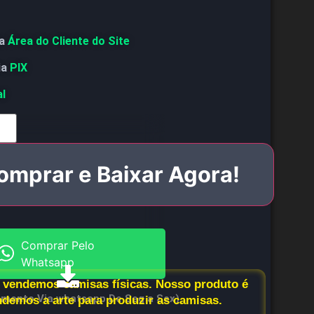
a
Área do Cliente do Site
ia
PIX
al
omprar e Baixar Agora!
Comprar Pelo
Whatsapp
vendemos camisas físicas. Nosso produto é
imento Via whatsapp De Seg a Sex)
endemos a arte para produzir as camisas.