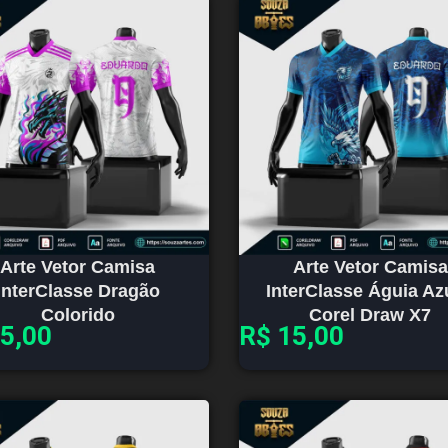
Arte Vetor Camisa
Arte Vetor Camisa
InterClasse Dragão
InterClasse Águia Az
Colorido
Corel Draw X7
5,00
R$
15,00