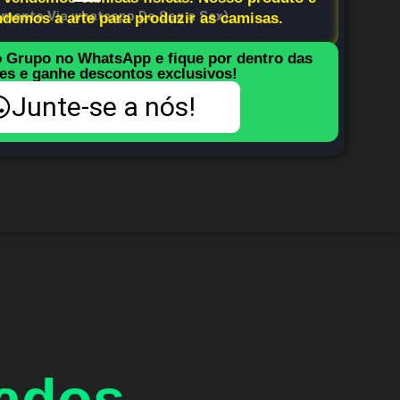
imento Via whatsapp De Seg a Sex)
endemos a arte para produzir as camisas.
o Grupo no WhatsApp e fique por dentro das
es e ganhe descontos exclusivos!
Junte-se a nós!
nados