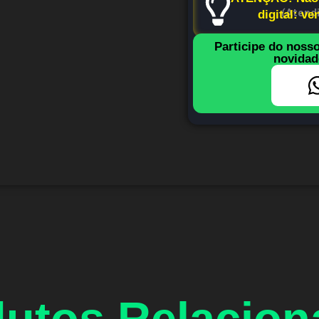
(Atend
digital: v
Participe do noss
novidad
utos Relacio