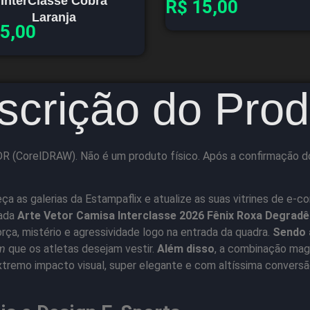
InterClasse Cobra
R$
15,00
Laranja
5,00
scrição do Prod
DR (CorelDRAW). Não é um produto físico. Após a confirmação d
ça as galerias da Estampaflix e atualize as suas vitrines de e-c
çada
Arte Vetor Camisa Interclasse 2026 Fênix Roxa Degrad
ça, mistério e agressividade logo na entrada da quadra.
Sendo 
m
que os atletas desejam vestir.
Além disso
, a combinação mag
tremo impacto visual, super elegante e com altíssima convers