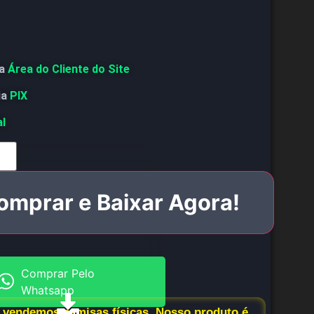
a
Área do Cliente do Site
ia
PIX
al
omprar e Baixar Agora!
Comprar Pelo
Whatsapp
vendemos camisas físicas. Nosso produto é