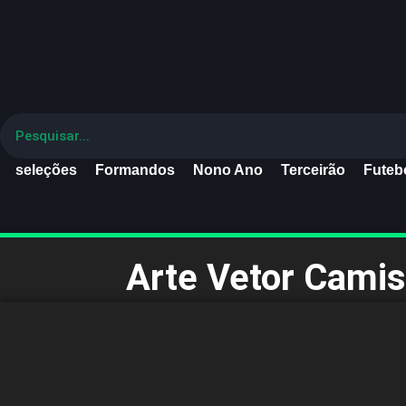
seleções
Formandos
Nono Ano
Terceirão
Futebo
Arte Vetor Cami