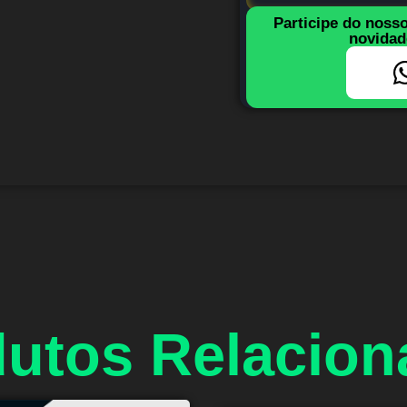
Participe do noss
novidad
utos Relacio