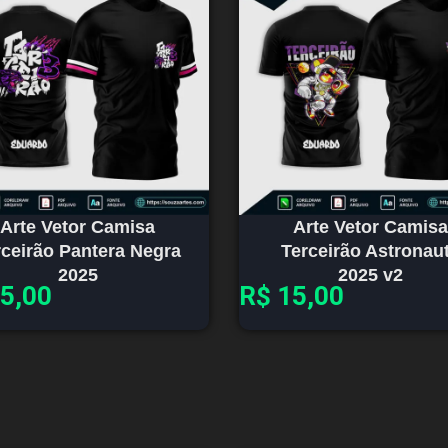
Arte Vetor Camisa
Arte Vetor Camisa
rceirão Pantera Negra
Terceirão Astronau
2025
2025 v2
5,00
R$
15,00