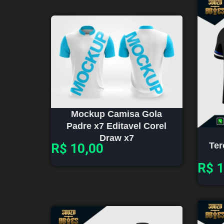
Mockup Camisa Gola
Padre x7 Editavel Corel
Draw x7
Ter
R$
10,00
R$
1