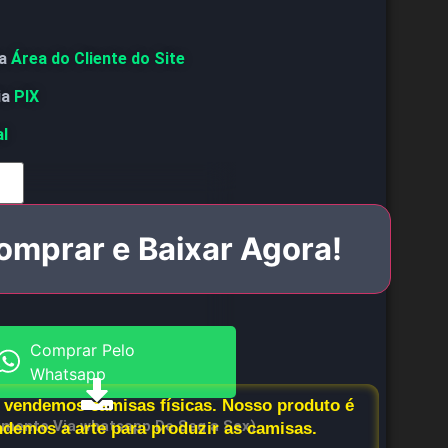
a
Área do Cliente do Site
ia
PIX
al
omprar e Baixar Agora!
Comprar Pelo
Whatsapp
vendemos camisas físicas. Nosso produto é
imento Via whatsapp De Seg a Sex)
endemos a arte para produzir as camisas.