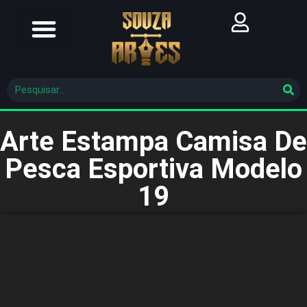
Futebol Brasileiro
Futebol Mundial
Molde De Costura
Arte Estampa Camisa De
Pesca Esportiva Modelo
19