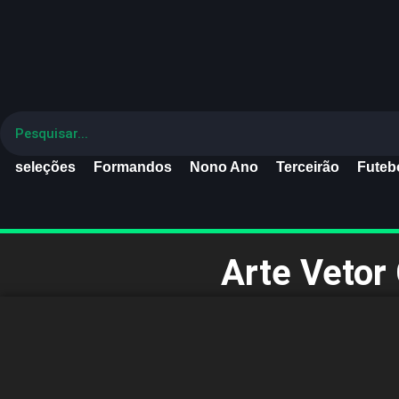
seleções
Formandos
Nono Ano
Terceirão
Futebo
Arte Vetor