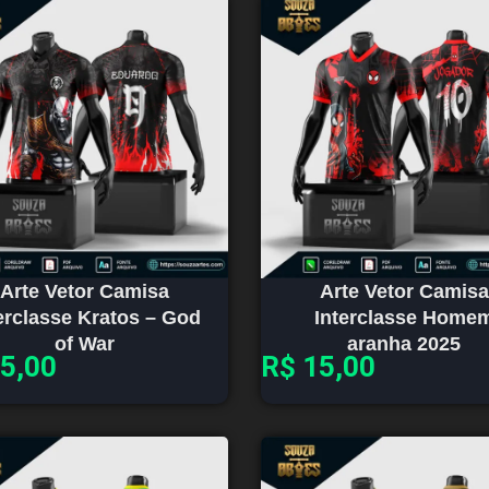
Arte Vetor Camisa
Arte Vetor Camisa
erclasse Kratos – God
Interclasse Home
of War
aranha 2025
5,00
R$
15,00