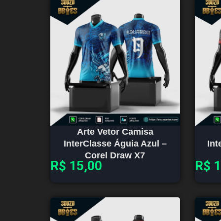
Arte Vetor Camisa
InterClasse Águia Azul –
Int
Corel Draw X7
R$
15,00
R$
1