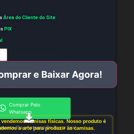
a
Área do Cliente do Site
ia
PIX
al
omprar e Baixar Agora!
Comprar Pelo
Whatsapp
vendemos camisas físicas. Nosso produto é
imento Via whatsapp De Seg a Sex)
endemos a arte para produzir as camisas.