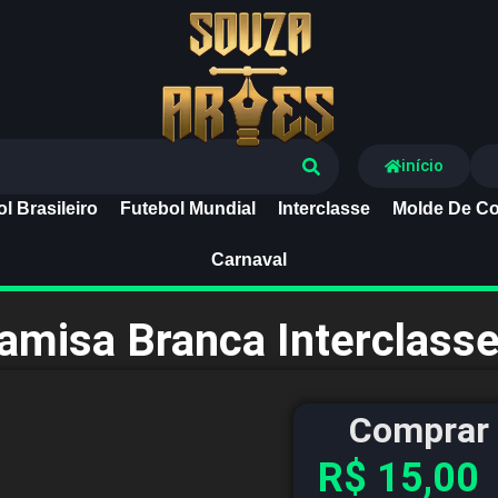
Souza Artes
início
l Brasileiro
Futebol Mundial
Interclasse
Molde De Co
Carnaval
amisa Branca Interclass
Comprar 
R$
15,00