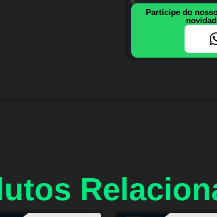
Participe do noss
novidad
utos Relacio