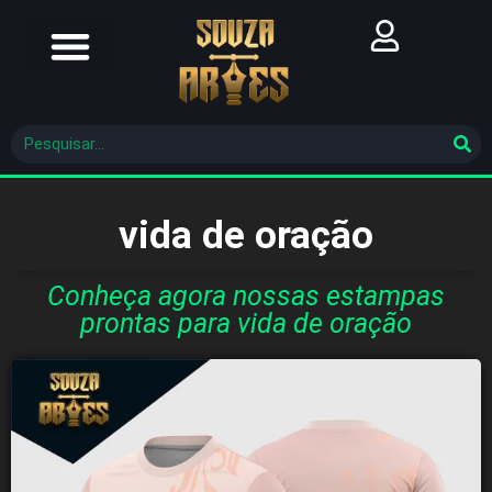
Futebol Brasileiro
Futebol Mundial
Molde De Costura
vida de oração
Conheça agora nossas estampas
prontas para vida de oração