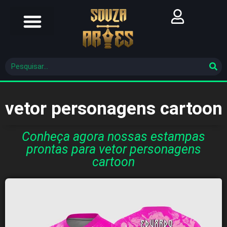
Futebol Brasileiro
Futebol Mundial
Molde De Costura
vetor personagens cartoon
Conheça agora nossas estampas
prontas para vetor personagens
cartoon