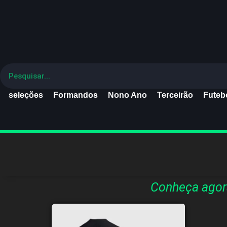
seleções
Formandos
Nono Ano
Terceirão
Futebo
Conheça agor