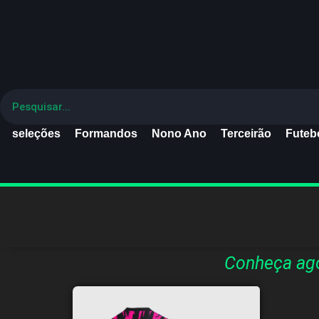
seleções
Formandos
Nono Ano
Terceirão
Futebo
Conheça ago